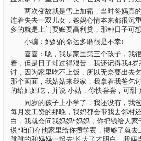
两次变故就是雪上加霜，当时爸妈真的
连着失去一双儿女，爸妈心情本来都很沉
多的就是上门要账要高利贷，那种日子可想
小编：妈妈的命运多磨很是不幸!
喜喜：嗯，我是家里第三个孩子，我很
着，但是日子却过得艰苦，我还记得我4岁
讨，因为家里吃不上饭，所以无奈要出去
那个画面，我姑姑来我家，我拿着我爸乞
的给姑姑吃，并说 小姑，你快尝尝，可甜了
同岁的孩子上小学了，我还没有，我爸
每月发工资的那晚，我妈都会带我去邻村
白，我就会问我妈妈“妈妈，你把钱给人家干
说“咱们存他家里给你攒学费，攒够了就去
跳跳的和妈妈一起去!长大了才明白，我妈