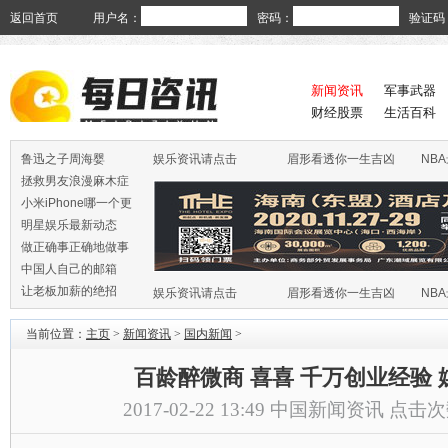
返回首页
用户名：
密码：
验证码
新闻资讯
军事武器
财经股票
生活百科
鲁迅之子周海婴
娱乐资讯请点击
眉形看透你一生吉凶
NB
拯救男友浪漫麻木症
小米iPhone哪一个更
火
明星娱乐最新动态
做正确事正确地做事
中国人自己的邮箱
让老板加薪的绝招
娱乐资讯请点击
眉形看透你一生吉凶
NB
当前位置：
主页
>
新闻资讯
>
国内新闻
>
百龄醉微商 喜喜 千万创业经验 
2017-02-22 13:49
中国新闻资讯
点击次