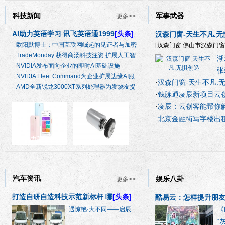
科技新闻
军事武器
更多>>
AI助力英语学习 讯飞英语通1999
[头条]
汉森门窗-天生不凡.
欧阳默博士：中国互联网崛起的见证者与加密
[汉森门窗 佛山市汉森门窗
TradeMonday 获得商汤科技注资 扩展人工智
湖
NVIDIA发布面向企业的即时AI基础设施
张
NVIDIA Fleet Command为企业扩展边缘AI服
汉森门窗-天生不凡.
·
务
AMD全新锐龙3000XT系列处理器为发烧友提
汉森门窗-天生不
钱脉通凌辰新项目云
·
供
凌辰：云创客能帮你
·
北京金融街写字楼出
·
AI助力英语学习
专为狭小空间设计
汽车资讯
娱乐八卦
更多>>
打造自研自造科技示范新标杆 哪
[头条]
酷易云：怎样提升朋友
《
遇惊艳·大不同——启辰
“