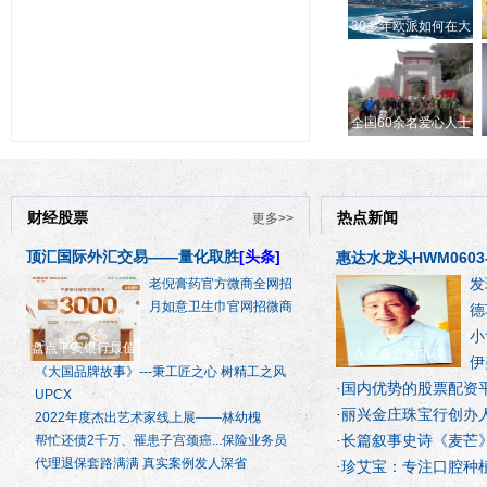
30多年欧派如何在大
全国60余名爱心人士
财经股票
热点新闻
更多>>
顶汇国际外汇交易——量化取胜
[头条]
惠达水龙头HWM060
发
老倪膏药官方微商全网招
月如意卫生巾官网招微商
德
小
盘点平安银行最值
永远矗立的丰碑
伊
《大国品牌故事》---秉工匠之心 树精工之风
国内优势的股票配资
·
UPCX
丽兴金庄珠宝行创办
·
2022年度杰出艺术家线上展——林幼槐
长篇叙事史诗《麦芒
帮忙还债2千万、罹患子宫颈癌...保险业务员
·
代理退保套路满满 真实案例发人深省
珍艾宝：专注口腔种
·