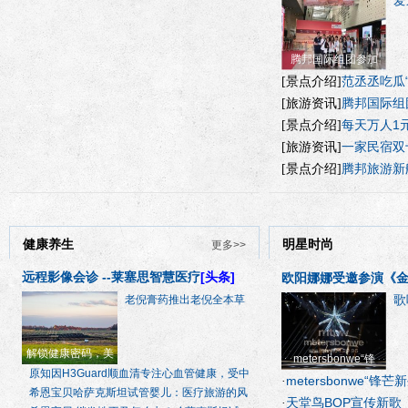
爱
腾邦国际组团参加
范丞丞吃瓜
[景点介绍]
腾邦国际组团参
记2
[旅游资讯]
每天万人1
源无缝
[景点介绍]
一家民宿双
餐饮
[旅游资讯]
腾邦旅游新
[景点介绍]
健康养生
明星时尚
更多>>
远程影像会诊 --莱塞思智慧医疗
[头条]
欧阳娜娜受邀参演《金
歌
老倪膏药推出老倪全本草
解锁健康密码，美
metersbonwe“锋
原知因H3Guard顺血清专注心血管健康，受中
metersbonwe“锋芒新
·
希恩宝贝哈萨克斯坦试管婴儿：医疗旅游的风
天堂鸟BOP宣传新歌
·