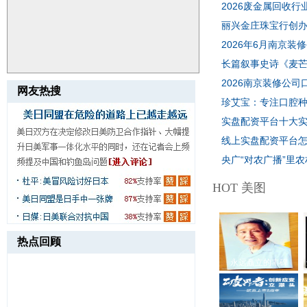
2026废金属回收
[国内新闻]
丽兴金庄珠宝行创
[国内新闻]
2026年6月南京
[国内新闻]
长篇叙事史诗《麦
[国内新闻]
2026南京装修公司
网友热搜
珍艾宝：专注口腔
热
[国内新闻]
实盘配资平台十大实
线上实盘配资平台怎
[国内新闻]
央广“对农广播”里
[国内新闻]
内新闻]
HOT 美图
热点回顾
永远矗立的丰碑