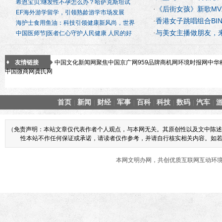
希恩宝贝:继发性不孕怎么办？哈萨克斯坦试
《后街女孩》新歌M
新》
·
EF海外游学留学，引领熟龄游学市场发展
香港女子跳唱组合BI
·
海护士食用鱼油：科技引领健康新风尚，世界
与美女主播做朋友，
街
·
中国医师节|医者仁心守护人民健康 人民的好
友情链接
中国文化新闻网
聚焦中国
京广网
959品牌商机网
环境时报网
中华
中国微商网
龚氏网
首页
新闻
财经
军事
百科
科技
数码
汽车
|
|
|
|
|
|
|
|
（免责声明：本站文章仅代表作者个人观点，与本网无关。其原创性以及文中陈述
性本站不作任何保证或承诺，请读者仅作参考，并请自行核实相关内容。如若本网
本网文明办网，共创优质互联网互动环境 商业合