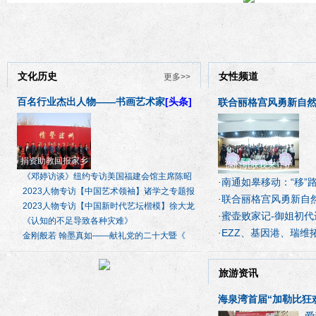
文化历史
女性频道
更多>>
百名行业杰出人物——书画艺术家
[头条]
联合丽格宫风勇新自然
捐资助教回报家乡
你的肌肤我来守护
《邓婷访谈》纽约专访美国福建会馆主席陈昭
南通如皋移动：“移”
·
2023人物专访【中国艺术领袖】诸学之专题报
联合丽格宫风勇新自
·
2023人物专访【中国新时代艺坛楷模】徐大龙
蜜壶败家记-御姐初代
·
《认知的不足导致各种灾难》
EZZ、基因港、瑞维
·
金刚般若 翰墨真如——献礼党的二十大暨《
NMN
旅游资讯
海泉湾首届“加勒比狂