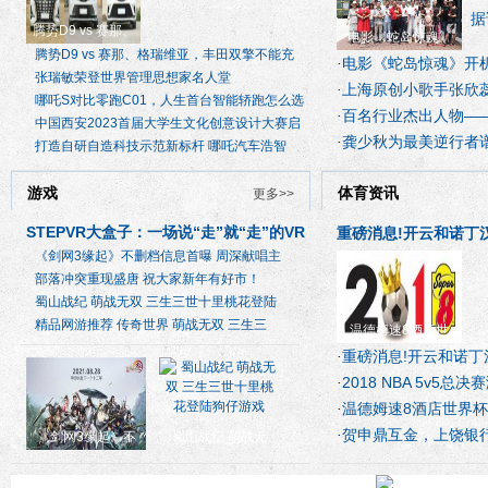
据
腾势D9 vs 赛那、
电影《蛇岛惊魂》
腾势D9 vs 赛那、格瑞维亚，丰田双擎不能充
电影《蛇岛惊魂》开
·
张瑞敏荣登世界管理思想家名人堂
上海原创小歌手张欣
·
哪吒S对比零跑C01，人生首台智能轿跑怎么选
百名行业杰出人物—
·
中国西安2023首届大学生文化创意设计大赛启
龚少秋为最美逆行者
·
打造自研自造科技示范新标杆 哪吒汽车浩智
游戏
体育资讯
更多>>
STEPVR大盒子：一场说“走”就“走”的VR
重磅消息!开云和诺丁
《剑网3缘起》不删档信息首曝 周深献唱主
体验
[头条]
部落冲突重现盛唐 祝大家新年有好市！
蜀山战纪 萌战无双 三生三世十里桃花登陆
精品网游推荐 传奇世界 萌战无双 三生三
温德姆速8酒店世
重磅消息!开云和诺丁
·
2018 NBA 5v5总
·
温德姆速8酒店世界
·
贺申鼎互金，上饶银
·
《剑网3缘起》不
蜀山战纪 萌战无