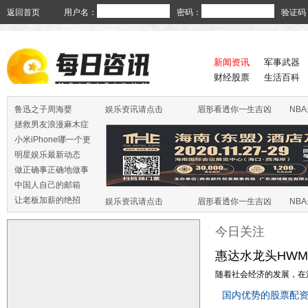
返回首页
用户名：
密码：
验证码
新闻资讯
军事武器
财经股票
生活百科
鲁迅之子周海婴
娱乐资讯请点击
眉形看透你一生吉凶
NB
拯救男友浪漫麻木症
小米iPhone哪一个更
火
明星娱乐最新动态
做正确事正确地做事
中国人自己的邮箱
让老板加薪的绝招
娱乐资讯请点击
眉形看透你一生吉凶
NB
今日关注
惠达水龙头HWM0
随着社会经济的发展，在消
国内优势的股票配